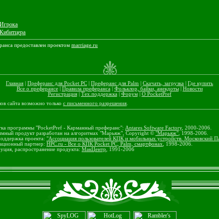
 Игрока
 Кибитцера
ранса предоставлен проектом
marriage.ru
Главная
|
Преферанс для Pocket PC
|
Преферанс для Palm
|
Скачать, загрузка
|
Где купить
Все о преферансе
|
Правила преферанса
|
Фольклор, байки, анекдоты
|
Новости
Регистрация
|
Тех.поддержка
|
Форум
|
О PocketPref
лов сайта возможно только
с письменного разрешения
.
тка программы "PocketPref - Карманный преферанс":
Antares Software Factory
, 2000-2006.
мный продукт разработан на алгоритмах "Марьяж", Copyright ©
"Марьяж"
, 1998-2006.
поддержка проекта:
"Ассоциация пользователей КПК и мобильных устройств. Московский П
ационный партнер:
HPC.ru - Все о КПК Pocket PC, Palm, смартфонах
, 1998-2006.
уция, распространение продукта:
МакЦентр
, 1991-2006