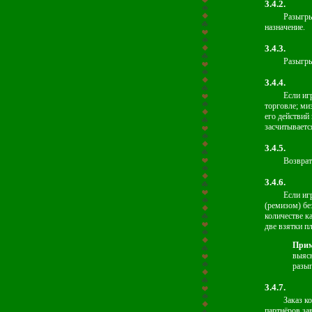
3.4.2.
Разыгры
назначение.
3.4.3.
Разыгры
3.4.4.
Если иг
торговле; ми
его действий 
засчитывается
3.4.5.
Возврат
3.4.6.
Если иг
(ремизом) бе
количестве к
две взятки п
Прим
выясн
разыг
3.4.7.
Заказ к
партнёров за