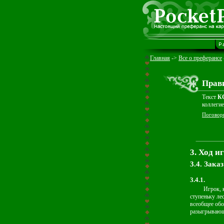
Главная
->
Все о преферансе
Прави
Текст
К
коллеги
Поговор
3. Ход и
3.4. Зака
3.4.1.
Игрок, 
ступеньку ле
всеобщее обо
разыгрывающи