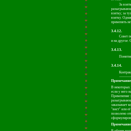
За взят
разыгрывающе
взятку; за ту
взятку. Одна
применять не
3.4.12.
Совет п
и на другое.
3.4.13.
Понятия
3.4.14.
Контрак
Примечание
В некоторых
если у него 
Применение э
разыгрывающи
заказывает к
"вист" или е
позволено от
сформулирова
Примечание
В общем виде