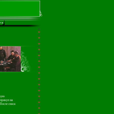
окую
 прикуп на
 После сноса