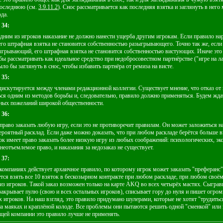
последнюю (см.
3.9.11.2
). Снос рассматривается как последняя взятка и заглянуть в него
ода.
 34:
дним из игроков наказание не должно нанести ущерба другим игрокам. Если правило н
го штрафная взятка не становится собственностью разыгрывающего. Точно так же, если
грывающий, его штрафная взятка не становится собственностью вистующих. Иначе это
ы рассматривать как идеальное средство при недобросовестном партнёрстве ("игре на ла
ло бы заглянуть в снос, чтобы избавить партнёра от ремиза на висте.
 35:
дискутируется между членами редакционной коллегии. Существует мнение, что отказ от 
ся одним из методов борьбы и, следовательно, правило должно применяться. Будем жда
ных пожеланий широкой общественности.
 36:
право заказать любую игру, если это не противоречит правилам. Он может заложиться н
роятный расклад. Если даже можно доказать, что при любом раскладе берётся больше в
рок имеет право заказать более низкую игру из любых соображений: психологических, э
 неотъемлемое право, и наказания за недозаказ не существует.
 37:
компаниях действует архаичное правило, по которому игрок может заказать "преферанс".
ется взять все 10 взяток в бескозырном контракте при любом раскладе, при любом своём
из игроков. Такой заказ возможен только на карте AKQ во всех четырёх мастях. Сыгра
закрывает пулю (свою и всех остальных игроков), списывает гору до нуля и пишет огро
ех игроков. На наш взгляд, это правило придумано шулерами, которые не хотят "трудитьс
а маяках и краплёной колоде. Все проблемы они пытаются решить одной "сменкой" или 
ей компании это правило лучше не применять.