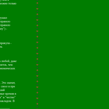
 можно только
арушил
 правило
 правило
пу") -
прикупа -
ть
а любой, даже
зяток, чем
кономических
 Это значит,
 сносе и при
вший
мные премии в
я" и "честно"
закладом. В