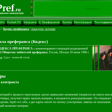
->
Кодекс преферанса
|
Анекдоты, истории
ла преферанса (Кодекс)
ОДЕКСА ПРЕФЕРАНСА
с комментариями утверждён редакционной
ей
Общества любителей преферанса
, Россия, Москва 10 июня 1996 г.
ки
: Сдал - помогай столу.
гpы
з контракта
который в процессе переговоров сделал наивысшее назначение (поднялся на самую выс
стницы), получает право заказать контракт, и называется разыгрывающим. Он открывает
зрение, берёт его себе, а две карты сносит по своему усмотрению, никому не показывая.
й назначает контракт.