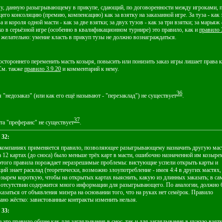
ку, данную разыгрывающему в прикупе, сдающий, по договоренности между игроками, 
го консоляцию (премию, компенсацию) как за взятку на заказанной игре. За туза - как 
за и короля одной масти - как за две взятки; за двух тузов - как за три взятки; за марьяж 
ко в серьёзной игре (особенно в квалификационном турнире) это правило, как и
правило 
 желательно: умение класть в прикуп тузы не должно вознаграждаться.
остороннего переменить масть козыря, повысить или понизить заказ игры лишает права ка
 См. также
правило 3.9.20
и комментарий к нему.
36
 "недозаказ" (или как его ещё называют - "перезаклад") не существует
.
37
та "преферанс" не существует
.
 32:
 компаниях применяется правило, позволяющее разыгрывающему назначить другую мас
на 12 картах (до сноса) было меньше трёх карт в масти, ошибочно назначенной им козыре
того правила порождает неразрешимые проблемы: вистующие успели открыть карты и
й знает расклад (теоретически, возможно злоупотребление - имея 4:4 в других мастях,
озырем короткую, чтобы на открытых картах выяснить, какую из длинных заказать; в са
ё отсутствии содержится много информации для разыгрывающего. По аналогии, должно 
казаться от объявления мизера на основании того, что на руках нет семёрок. Правило
но жёстко: завистованные контракты изменить нельзя.
 33:
 это правило общее как для заглядывания в снос, так и для заглядывания в чужую взятк