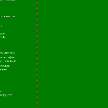
 только если
 6
.
ь
было
 - 6
кже смотреть
ется штрафом
ой. Если была
есколько
анным.
е
рнире) это