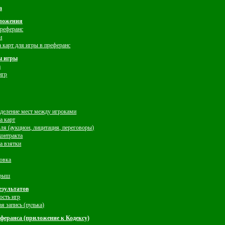
а
оложения
преферанс
и
а карт для игры в преферанс
ы игры
а
игр
еделение мест между игpоками
ча карт
вля (аукцион, лицитация, переговоры)
 контракта
на взятки
совка
грыш
результатов
ость игр
ая запись (пулька)
еферанса (приложение к Кодексу)