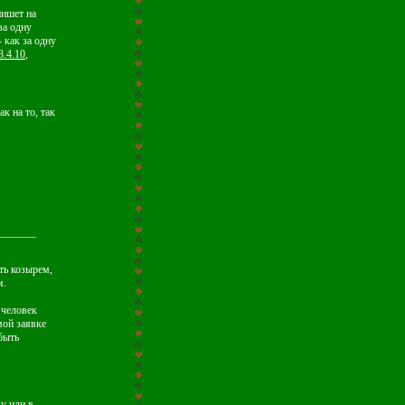
пишет на
за одну
- как за одну
3.4.10
,
к на то, так
ть козырем,
м.
 человек
мой заявке
быть
у или в