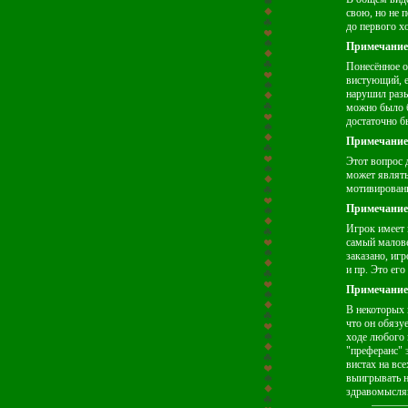
свою, но не 
до первого х
Примечание
Понесённое о
вистующий, е
нарушил разы
можно было б
достаточно бы
Примечание
Этот вопрос 
может являть
мотивирован
Примечание
Игрок имеет 
самый малове
заказано, иг
и пр. Это его
Примечание
В некоторых 
что он обязу
ходе любого 
"преферанс" 
вистах на вс
выигрывать н
здравомыслящ