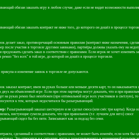
вающий обязан заказать игру в любом случае, даже если не видит возможности выполн
вающий обязан заказать контракт не ниже того, до которого он дошёл в процессе торгов
рок делает заказ, противоречащий основным правилам (контракт ниже назначения, сдела
зер после участия в торговле другими заявками), партнёры должны указать ему на недо
и предложить сделать заказ в соответствии с правилами. Если игрок не хочет изменить за
 ремиз "без всех" в той игре, до которой он дошёл в процессе торговли.
 прикупа и изменение заявок в торговле не допускаются.
рок заказал контракт, имея на руках больше или меньше десяти карт, то он наказываетс
з двух на объявленной игре. Если при этом партнёры могут доказать, что и при правиль
арт на руках ремиз был неизбежен (при оптимальной игре всех участников в светлую), т
люсуются к тем, которых недосчитался бы разыгрывающий.
ер:
Разыгрывающий заказал шестерную и не сделал сноса (или снёс три карты). Когда 
илась, вистующие сумели доказать, что при правильном (т.е. лучшем для него) сносе
рывающий сидел бы без пяти. Записывают как за подсад без семи.
онтракта, сделанный в соответствии с правилами, не может быть изменён, если хотя бы о
вистовал. Это относится и к ситуации, когда у разыгрывающего в назначенной козырем 