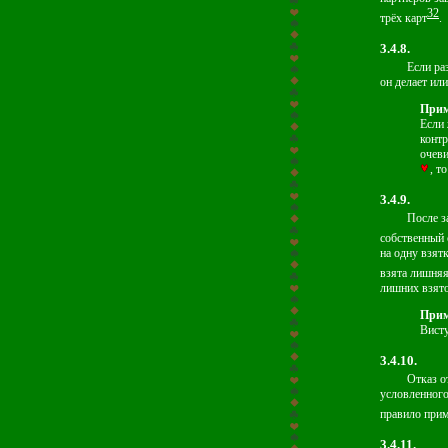
32
трёх карт
.
3.4.8.
Если ра
он делает или
Прим
Если 
контр
очеви
, т
3.4.9.
После з
собственный 
на одну взят
взята лишняя
лишних взято
Прим
Висту
3.4.10.
Отказ о
условленного
правило прим
3.4.11.