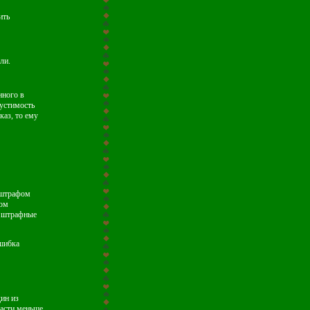
ить
ли.
нного в
пустимость
каз, то ему
я штрафом
ном
о штрафные
ошибка
дин из
масти меньше