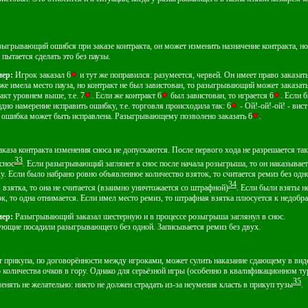
зыгрывающий ошибся при заказе контракта, он может изменить назначение контракта, но
 пытается сделать это без паузы.
ер:
Игрок заказал 6
и тут же поправился: разумеется, червей. Он имеет право заказать
же имела место пауза, но контракт не был завистован, то разыгрывающий может заказат
акт уровнем выше, т.е. 7
. Если же контракт 6
был завистован, то играется 6
. Если 
дно намерение исправить ошибку, т.е. торговля происходила так: 6
- Ой!-ой!-ой! - вист!
о ошибка может быть исправлена. Разыгрывающему позволено заказать 6
.
аказа контракта изменения сноса не допускаются. После первого хода не разрешается та
33
снос
. Если разыгрывающий заглянет в снос после начала розыгрыша, то он наказыва
ку. Если было набрано ровно объявленное количество взяток, то считается ремиз без одн
34
 взятка, то она не считается (взаимно уничтожается со штрафной)
. Если были взяты н
к, то одна отнимается. Если имел место ремиз, то штрафная взятка плюсуется к недобр
ер:
Разыгрывающий заказал шестерную и в процессе розыгрыша заглянул в снос.
ющие посадили разыгрывающего без одной. Записывается ремиз без двух.
т прикупа, по договорённости между игроками, может сулить наказание сдающему в вид
 количества очков в гору. Однако для серьёзной игры (особенно в квалификационном ту
35
енять не желательно: никто не должен страдать из-за неумения класть в прикуп тузы
.