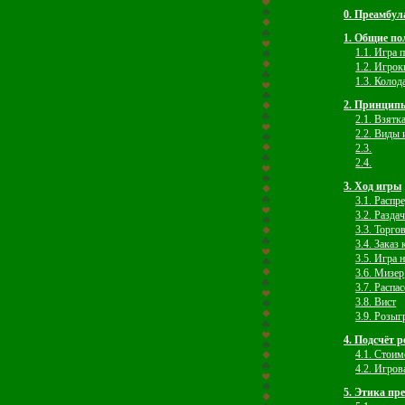
0. Преамбул
1. Общие п
1.1. Игра 
1.2. Игрок
1.3. Колод
2. Принцип
2.1. Взятк
2.2. Виды 
2.3.
2.4.
3. Ход игpы
3.1. Распp
3.2. Разда
3.3. Тоpго
3.4. Заказ
3.5. Игра 
3.6. Мизер
3.7. Распа
3.8. Вист
3.9. Розы
4. Подсчёт 
4.1. Стоим
4.2. Игров
5. Этика пр