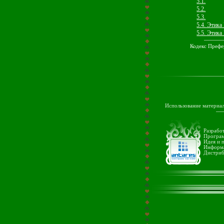
5.1.
5.2.
5.3.
5.4. Этика
5.5. Этика
Кодекс Префе
Использование материа
Разрабо
Програм
Идея и 
Информ
Дистриб