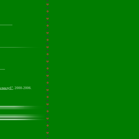
алмклуб"
, 2000-2006.